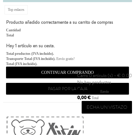
Top enlaces
Producto añadido correctamente a su carrito de compras
Cantidad
Total
Hay 1 artículo en su cesta.
Total productos (IVA incluído).
Transporte Total (IVA incluído).
Envío gratis!
Total (IVA incluído).
CONTINUAR COMPRANDO
Carro
0 artículo (s) - € 0.00
No hay productos
PASAR POR LA CAJA
Envío gratis!
Envío
0,00 €
Total
ECHA UN VISTAZO