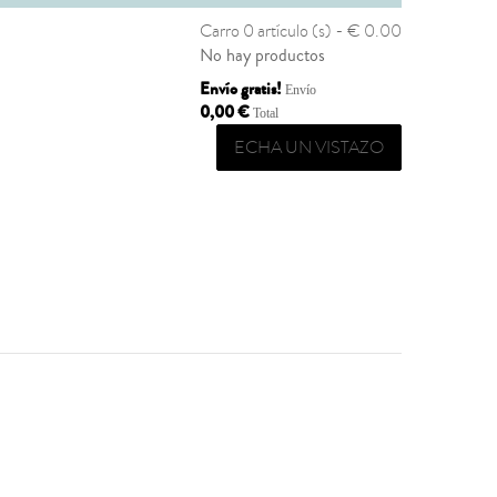
Carro
0 artículo (s) - € 0.00
No hay productos
Envío gratis!
Envío
0,00 €
Total
ECHA UN VISTAZO