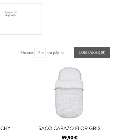
Mostrar
por página
COMPARAR (
0
)
ICHY
SACO CAPAZO FLOR GRIS
59,90 €