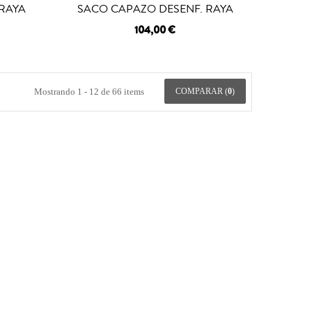
 RAYA
SACO CAPAZO DESENF. RAYA
104,00 €
Mostrando 1 - 12 de 66 items
COMPARAR (
0
)