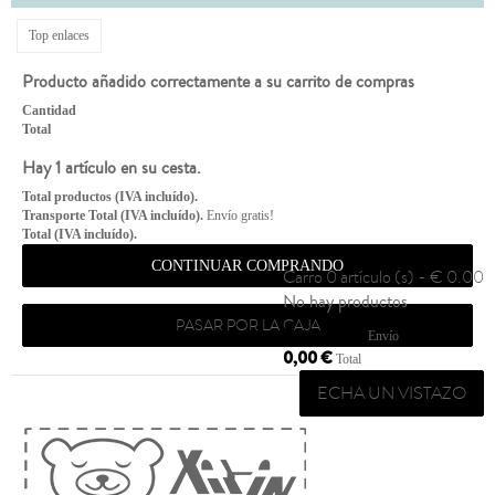
Top enlaces
Producto añadido correctamente a su carrito de compras
Cantidad
Total
Hay 1 artículo en su cesta.
Total productos (IVA incluído).
Transporte Total (IVA incluído).
Envío gratis!
Total (IVA incluído).
CONTINUAR COMPRANDO
Carro
0 artículo (s) - € 0.00
No hay productos
PASAR POR LA CAJA
Envío gratis!
Envío
0,00 €
Total
ECHA UN VISTAZO