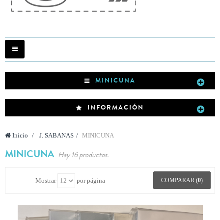
Navegación
Toggle
MINICUNA
INFORMACIÓN
Inicio
>
J. SABANAS
>
MINICUNA
MINICUNA
Hay 16 productos.
Mostrar
por página
COMPARAR (
0
)