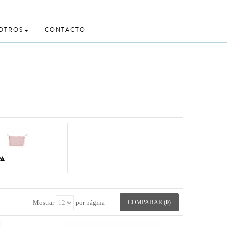
 OTROS
CONTACTO
PA
Mostrar
por página
COMPARAR (
0
)