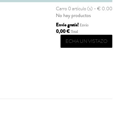
Carro
0 artículo (s) - € 0.00
No hay productos
Envío gratis!
Envío
0,00 €
Total
ECHA UN VISTAZO