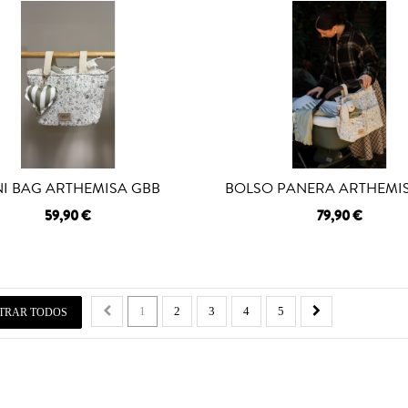
NI BAG ARTHEMISA GBB
BOLSO PANERA ARTHEMI
59,90 €
79,90 €
1
2
3
4
5
TRAR TODOS