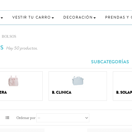
VESTIR TU CARRO
DECORACIÓN
PRENDAS Y
BOLSOS
OS
Hay 50 productos.
SUBCATEGORÍAS
NERA
B. CLINICA
B. SOLA
Ordenar por