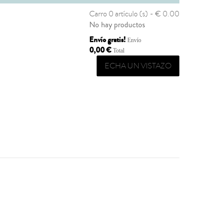
Carro
0 artículo (s) - € 0.00
No hay productos
Envío gratis!
Envío
0,00 €
Total
ECHA UN VISTAZO