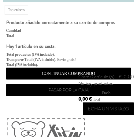
Top enlaces
Producto añadido correctamente a su carrito de compras
Cantidad
Total
Hay 1 artículo en su cesta.
Total productos (IVA incluído).
Transporte Total (IVA incluído).
Envío gratis!
Total (IVA incluído).
CONTINUAR COMPRANDO
Carro
0 artículo (s) - € 0.00
No hay productos
PASAR POR LA CAJA
Envío gratis!
Envío
0,00 €
Total
ECHA UN VISTAZO