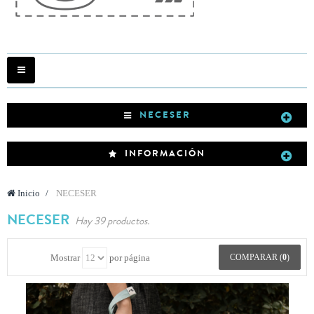
Navegación
Toggle
NECESER
INFORMACIÓN
Inicio
>
NECESER
NECESER
Hay 39 productos.
Mostrar
por página
COMPARAR (
0
)