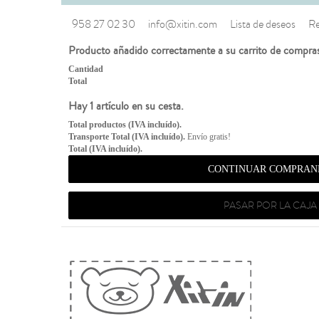
958 27 02 30
info@xitin.com
Lista de deseos
Re
Producto añadido correctamente a su carrito de compra
Cantidad
Total
Hay 1 artículo en su cesta.
Total productos (IVA incluído).
Transporte Total (IVA incluído).
Envío gratis!
Total (IVA incluído).
CONTINUAR COMPRAN
PASAR POR LA CAJA