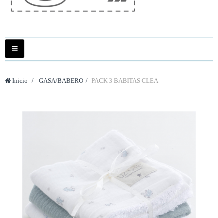
Navegación
Toggle
Inicio
>
GASA/BABERO
>
PACK 3 BABITAS CLEA