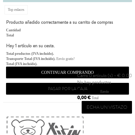
Top enlaces
Producto añadido correctamente a su carrito de compras
Cantidad
Total
Hay 1 artículo en su cesta.
Total productos (IVA incluído).
Transporte Total (IVA incluído).
Envío gratis!
Total (IVA incluído).
CONTINUAR COMPRANDO
Carro
0 artículo (s) - € 0.00
No hay productos
PASAR POR LA CAJA
Envío gratis!
Envío
0,00 €
Total
ECHA UN VISTAZO