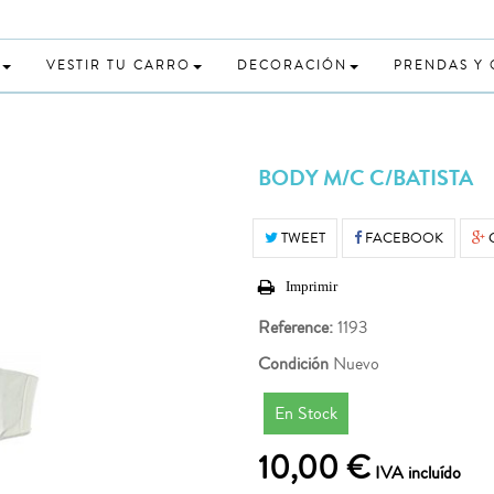
VESTIR TU CARRO
DECORACIÓN
PRENDAS Y
BODY M/C C/BATISTA
TWEET
FACEBOOK
Imprimir
Reference:
1193
Condición
Nuevo
En Stock
10,00 €
IVA incluído