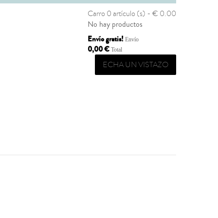
Carro
0 artículo (s) - € 0.00
No hay productos
Envío gratis!
Envío
0,00 €
Total
ECHA UN VISTAZO