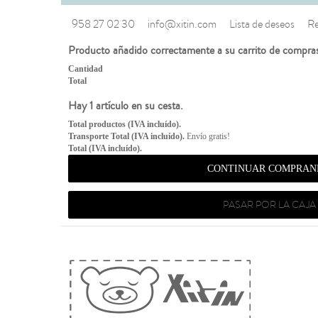
958 27 02 30
info@xitin.com
Lista de deseos
Re
Producto añadido correctamente a su carrito de compra
Cantidad
Total
Hay 1 artículo en su cesta.
Total productos (IVA incluído).
Transporte Total (IVA incluído).
Envío gratis!
Total (IVA incluído).
CONTINUAR COMPRAN
PASAR POR LA CAJA