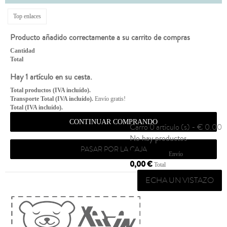
Top enlaces
Producto añadido correctamente a su carrito de compras
Cantidad
Total
Hay 1 artículo en su cesta.
Total productos (IVA incluído).
Transporte Total (IVA incluído).
Envío gratis!
Total (IVA incluído).
CONTINUAR COMPRANDO
Carro
0 artículo (s) - € 0.00
No hay productos
PASAR POR LA CAJA
Envío gratis!
Envío
0,00 €
Total
ECHA UN VISTAZO