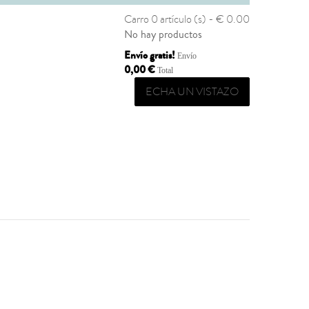
Carro
0 artículo (s) - € 0.00
No hay productos
Envío gratis!
Envío
0,00 €
Total
ECHA UN VISTAZO