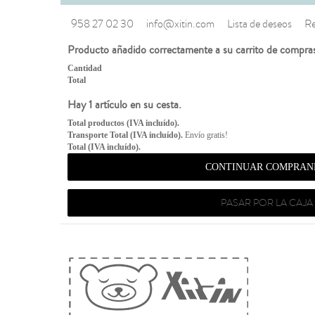
958 27 02 30
info@xitin.com
Lista de deseos
Re
Producto añadido correctamente a su carrito de compra
Cantidad
Total
Hay 1 artículo en su cesta.
Total productos (IVA incluído).
Transporte Total (IVA incluído).
Envío gratis!
Total (IVA incluído).
CONTINUAR COMPRAN
PASAR POR LA CAJA