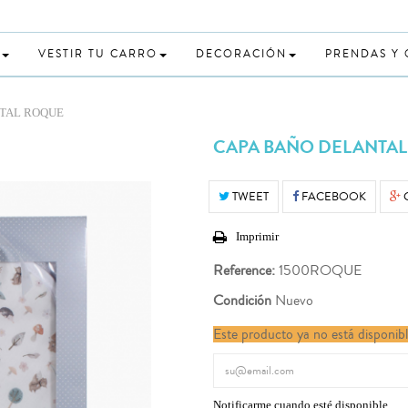
VESTIR TU CARRO
DECORACIÓN
PRENDAS Y
TAL ROQUE
CAPA BAÑO DELANTA
TWEET
FACEBOOK
Imprimir
Reference:
1500ROQUE
Condición
Nuevo
Este producto ya no está disponib
Notificarme cuando esté disponible