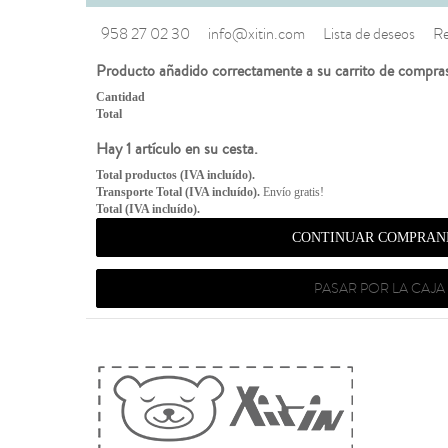
958 27 02 30
info@xitin.com
Lista de deseos
Re
Producto añadido correctamente a su carrito de compra
Cantidad
Total
Hay 1 artículo en su cesta.
Total productos (IVA incluído).
Transporte Total (IVA incluído).
Envío gratis!
Total (IVA incluído).
CONTINUAR COMPRAN
PASAR POR LA CAJA