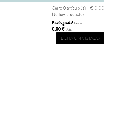
Carro
0 artículo (s) - € 0.00
No hay productos
Envío gratis!
Envío
0,00 €
Total
ECHA UN VISTAZO