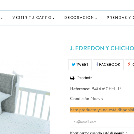
VESTIR TU CARRO
DECORACIÓN
PRENDAS Y
J. EDREDON Y CHICHO
TWEET
FACEBOOK
Imprimir
Reference:
840060FELIP
Condición
Nuevo
Este producto ya no está disponib
Notificarme cuando esté disponible